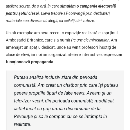
ateliere scurte, de o oră, în care
simulăm o campanie electorală
pentru șeful clasei
. Elevii trebuie să convingă prin dezbateri,
materiale sau diverse strategii, ca ceilalți să-i voteze.
Un alt exemplu: am avut recent o expoziție realizată cu sprijinul
Ambasadei Britanice, care s-a numit
Pe urmele minciunilor
. Am
amenajat un spațiu dedicat, unde au venit profesori însoțiți de
clase de elevi, iar noi am organizat ateliere interactive despre
cum
funcționează propaganda
.
Puteau analiza inclusiv ziare din perioada
comunistă. Am creat un chatbot prin care își puteau
genera propriile tipuri de fake news. Aveam și un
televizor vechi, din perioada comunistă, modificat
astfel încât să poți urmări discursurile de la
Revoluție și să le compari cu ce se întâmpla în
realitate.