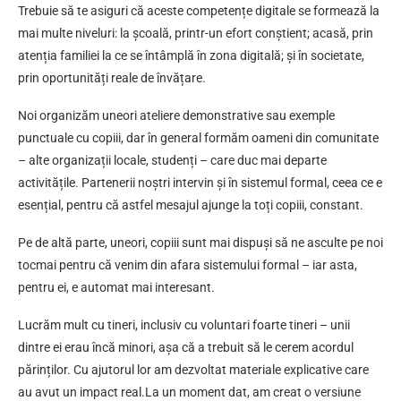
Trebuie să te asiguri că aceste competențe digitale se formează la
mai multe niveluri: la școală, printr-un efort conștient; acasă, prin
atenția familiei la ce se întâmplă în zona digitală; și în societate,
prin oportunități reale de învățare.
Noi organizăm uneori ateliere demonstrative sau exemple
punctuale cu copiii, dar în general formăm oameni din comunitate
– alte organizații locale, studenți – care duc mai departe
activitățile. Partenerii noștri intervin și în sistemul formal, ceea ce e
esențial, pentru că astfel mesajul ajunge la toți copiii, constant.
Pe de altă parte, uneori, copiii sunt mai dispuși să ne asculte pe noi
tocmai pentru că venim din afara sistemului formal – iar asta,
pentru ei, e automat mai interesant.
Lucrăm mult cu tineri, inclusiv cu voluntari foarte tineri – unii
dintre ei erau încă minori, așa că a trebuit să le cerem acordul
părinților. Cu ajutorul lor am dezvoltat materiale explicative care
au avut un impact real.La un moment dat, am creat o versiune