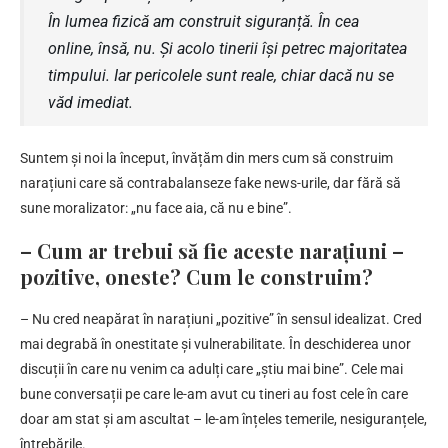
În lumea fizică am construit siguranță. În cea
online, însă, nu. Și acolo tinerii își petrec majoritatea
timpului. Iar pericolele sunt reale, chiar dacă nu se
văd imediat.
Suntem și noi la început, învățăm din mers cum să construim
narațiuni care să contrabalanseze fake news-urile, dar fără să
sune moralizator: „nu face aia, că nu e bine”.
– Cum ar trebui să fie aceste narațiuni –
pozitive, oneste? Cum le construim?
– Nu cred neapărat în narațiuni „pozitive” în sensul idealizat. Cred
mai degrabă în onestitate și vulnerabilitate. În deschiderea unor
discuții în care nu venim ca adulți care „știu mai bine”. Cele mai
bune conversații pe care le-am avut cu tineri au fost cele în care
doar am stat și am ascultat – le-am înțeles temerile, nesiguranțele,
întrebările.