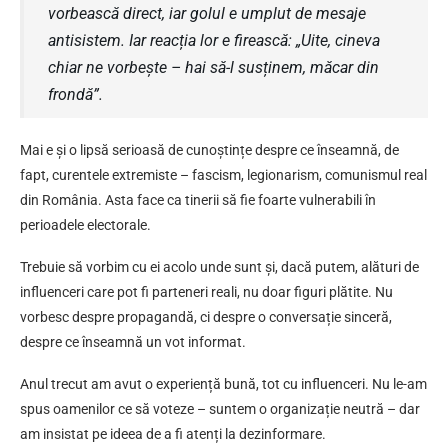
vorbească direct, iar golul e umplut de mesaje
antisistem. Iar reacția lor e firească: „Uite, cineva
chiar ne vorbește – hai să-l susținem, măcar din
frondă”.
Mai e și o lipsă serioasă de cunoștințe despre ce înseamnă, de
fapt, curentele extremiste – fascism, legionarism, comunismul real
din România. Asta face ca tinerii să fie foarte vulnerabili în
perioadele electorale.
Trebuie să vorbim cu ei acolo unde sunt și, dacă putem, alături de
influenceri care pot fi parteneri reali, nu doar figuri plătite. Nu
vorbesc despre propagandă, ci despre o conversație sinceră,
despre ce înseamnă un vot informat.
Anul trecut am avut o experiență bună, tot cu influenceri. Nu le-am
spus oamenilor ce să voteze – suntem o organizație neutră – dar
am insistat pe ideea de a fi atenți la dezinformare.