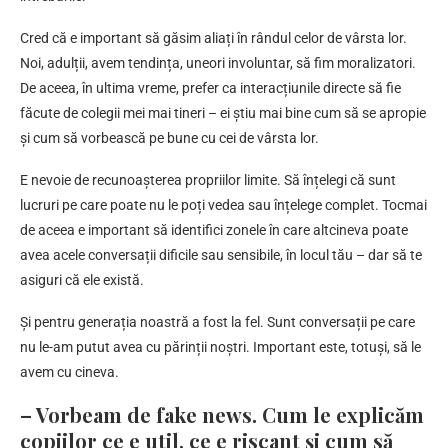
Cred că e important să găsim aliați în rândul celor de vârsta lor.
Noi, adulții, avem tendința, uneori involuntar, să fim moralizatori.
De aceea, în ultima vreme, prefer ca interacțiunile directe să fie
făcute de colegii mei mai tineri – ei știu mai bine cum să se apropie
și cum să vorbească pe bune cu cei de vârsta lor.
E nevoie de recunoașterea propriilor limite. Să înțelegi că sunt
lucruri pe care poate nu le poți vedea sau înțelege complet. Tocmai
de aceea e important să identifici zonele în care altcineva poate
avea acele conversații dificile sau sensibile, în locul tău – dar să te
asiguri că ele există.
Și pentru generația noastră a fost la fel. Sunt conversații pe care
nu le-am putut avea cu părinții noștri. Important este, totuși, să le
avem cu cineva.
– Vorbeam de fake news. Cum le explicăm
copiilor ce e util, ce e riscant și cum să