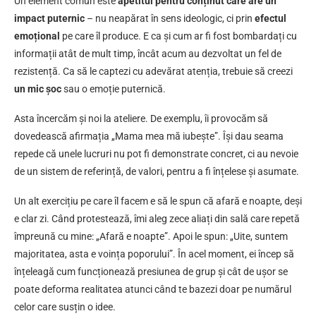
Un element comun este
apetitul pentru conținut care are un
impact puternic
– nu neapărat în sens ideologic, ci prin
efectul
emoțional
pe care îl produce. E ca și cum ar fi fost bombardați cu
informații atât de mult timp, încât acum au dezvoltat un fel de
rezistență. Ca să le captezi cu adevărat atenția, trebuie să creezi
un mic șoc
sau o emoție puternică.
Asta încercăm și noi la ateliere. De exemplu, îi provocăm să
dovedească afirmația „Mama mea mă iubește”. Își dau seama
repede că unele lucruri nu pot fi demonstrate concret, ci au nevoie
de un sistem de referință, de valori, pentru a fi înțelese și asumate.
Un alt exercițiu pe care îl facem e să le spun că afară e noapte, deși
e clar zi. Când protestează, îmi aleg zece aliați din sală care repetă
împreună cu mine: „Afară e noapte”. Apoi le spun: „Uite, suntem
majoritatea, asta e voința poporului”. În acel moment, ei încep să
înțeleagă cum funcționează presiunea de grup și cât de ușor se
poate deforma realitatea atunci când te bazezi doar pe numărul
celor care susțin o idee.