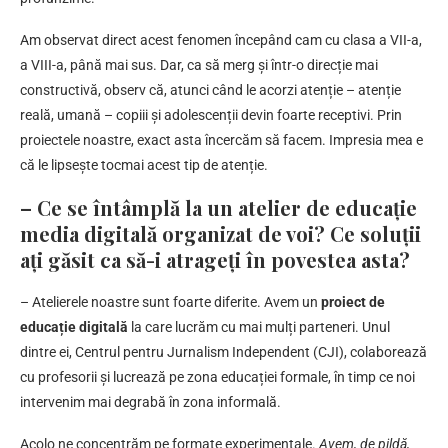
Am observat direct acest fenomen începând cam cu clasa a VII-a,
a VIII-a, până mai sus. Dar, ca să merg și într-o direcție mai
constructivă, observ că, atunci când le acorzi atenție – atenție
reală, umană – copiii și adolescenții devin foarte receptivi. Prin
proiectele noastre, exact asta încercăm să facem. Impresia mea e
că le lipsește tocmai acest tip de atenție.
–
Ce se întâmplă la un atelier de educație
media digitală organizat de voi? Ce soluții
ați găsit ca să-i atrageți în povestea asta?
– Atelierele noastre sunt foarte diferite. Avem un
proiect de
educație digitală
la care lucrăm cu mai mulți parteneri. Unul
dintre ei, Centrul pentru Jurnalism Independent (CJI), colaborează
cu profesorii și lucrează pe zona educației formale, în timp ce noi
intervenim mai degrabă în zona informală.
Acolo ne concentrăm pe formate experimentale.
Avem, de pildă,