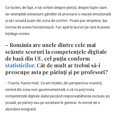
Ce facem, de fapt, e să vorbim despre știință, despre fapte clare.
Iar exemplele asteasunt gândite să provoace o reacție emoțională
și să-i scoată puțin din zona de confort. Poate par simpliste, dar
tocmai de aceea funcționează. Fac apel la lucruri pe care le poate
înțelege oricine.
– România are unele dintre cele mai
scăzute scoruri la competențele digitale
de bază din UE, cel puțin conform
statisticilor
. Cât de mult ar trebui să-i
preocupe asta pe părinți și pe profesori?
– Foarte, foarte mult. Ce am înțeles, din perspectiva noastră,
venind din zona non-guvernamentală, e că nu poți trata
competențele digitale slabe punând responsabilitatea exclusiv pe
școală, pe părinți sau pe societate în general. Ai nevoie de o
abordare integrată.