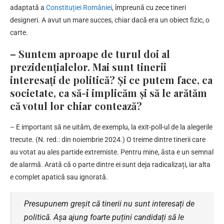
adaptată a
Constituției României
, împreună cu zece tineri
designeri. A avut un mare succes, chiar dacă era un obiect fizic, o
carte.
– Suntem aproape de turul doi al
prezidențialelor. Mai sunt tinerii
interesați de politică? Și ce putem face, ca
societate, ca să-i implicăm și să le arătăm
că votul lor chiar contează?
– E important să ne uităm, de exemplu, la exit-poll-ul de la alegerile
trecute. (N. red.: din noiembrie 2024.) O treime dintre tinerii care
au votat au ales partide extremiste. Pentru mine, ăsta e un semnal
de alarmă. Arată că o parte dintre ei sunt deja radicalizați, iar alta
e complet apatică sau ignorată.
Presupunem greșit că tinerii nu sunt interesați de
politică. Așa ajung foarte puțini candidați să le