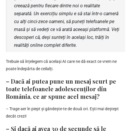
creează pentru fiecare dintre noi o realitate
separată. Un exercițiu simplu e să stai într-o cameră
cu alți cinci-zece oameni, să puneți telefoanele pe
masă și să vedeți ce vă arată aceeași platformă. Veți
descoperi că, deși sunteți în același loc, trăiți în
realități online complet diferite.
Trebuie să înțelegem că același AI care ne dă exact ce vrem ne
poate îndepărta de ceilalți.
– Dacă ai putea pune un mesaj scurt pe
toate telefoanele adolescenților din
România, ce ar spune acel mesaj?
– Trage aer în piept și gândește-te de două ori. Ești mai deștept
decât crezi!
– Și dacă ai avea 30 de secunde să le