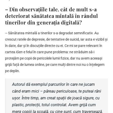
– Din observațiile tale, cât de mult s-a
deteriorat sănătatea mintală în rândul
tinerilor din generația digitală?
– Sănătatea mintală a tinerilor s-a degradat semnificativ. Au
crescut ratele de depresie, de tentative de suicid, iar asta e vizibil și
în date, dar și în discuțiile directe cu ei. Ce mi se pare relevant în
cartea
iGen
e felul în care pune problema: ne străduim să-i
protejăm pe copii de pericolele lumii fizice, dar nu avem aceeași
grijă față de lumea online, pe care mulți dintre noi nu o înțelegem
pe deplin.
Autorul dă exemplul parcurilor în care ne jucam
când eram mici – păreau periculoase, te puteai răni
ușor. Între timp, am creat spații de joacă sigure, cu
plastic, protecții, totul controlat. Avem grijă cum
merg copiii la școală, cu cine sunt, cum traversează.