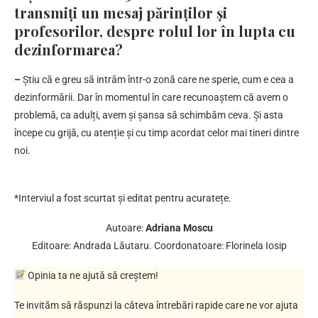
transmiți un mesaj părinților și
profesorilor, despre rolul lor în lupta cu
dezinformarea?
–
Știu că e greu să intrăm într-o zonă care ne sperie, cum e cea a
dezinformării. Dar în momentul în care recunoaștem că avem o
problemă, ca adulți, avem și șansa să schimbăm ceva. Și asta
începe cu grijă, cu atenție și cu timp acordat celor mai tineri dintre
noi.
*Interviul a fost scurtat și editat pentru acuratețe.
Autoare:
Adriana Moscu
Editoare: Andrada Lăutaru. Coordonatoare: Florinela Iosip
Opinia ta ne ajută să creștem!
Te invităm să răspunzi la câteva întrebări rapide care ne vor ajuta