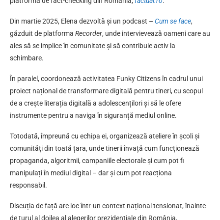
platformă de fact-checking din România,
factual.ro
.
Din martie 2025, Elena dezvoltă și un podcast –
Cum se face
,
găzduit de platforma
Recorder
, unde intervievează oameni care au
ales să se implice în comunitate și să contribuie activ la
schimbare.
În paralel, coordonează activitatea Funky Citizens în cadrul unui
proiect național de transformare digitală pentru tineri, cu scopul
de a crește literația digitală a adolescențilori și să le ofere
instrumente pentru a naviga în siguranță mediul online.
Totodată, împreună cu echipa ei, organizează ateliere în școli și
comunități din toată țara, unde tinerii învață cum funcționează
propaganda, algoritmii, campaniile electorale și cum pot fi
manipulați în mediul digital – dar și cum pot reacționa
responsabil.
Discuția de față are loc într-un context național tensionat, înainte
de turul al doilea al alegerilor prezidențiale din România,