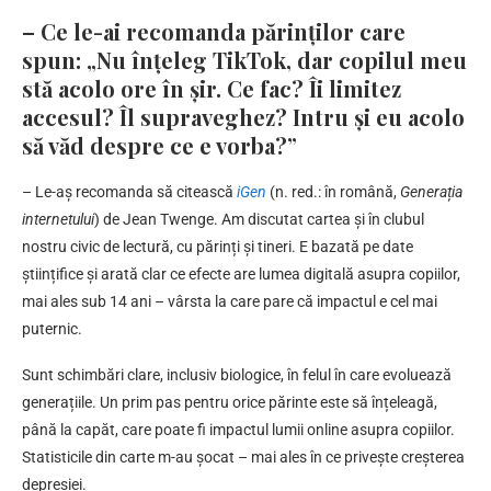
– Ce le-ai recomanda părinților care
spun: „Nu înțeleg TikTok, dar copilul meu
stă acolo ore în șir. Ce fac? Îi limitez
accesul? Îl supraveghez? Intru și eu acolo
să văd despre ce e vorba?”
– Le-aș recomanda să citească
iGen
(n. red.: în română,
Generația
internetului
) de Jean Twenge. Am discutat cartea și în clubul
nostru civic de lectură, cu părinți și tineri. E bazată pe date
științifice și arată clar ce efecte are lumea digitală asupra copiilor,
mai ales sub 14 ani – vârsta la care pare că impactul e cel mai
puternic.
Sunt schimbări clare, inclusiv biologice, în felul în care evoluează
generațiile. Un prim pas pentru orice părinte este să înțeleagă,
până la capăt, care poate fi impactul lumii online asupra copiilor.
Statisticile din carte m-au șocat – mai ales în ce privește creșterea
depresiei.