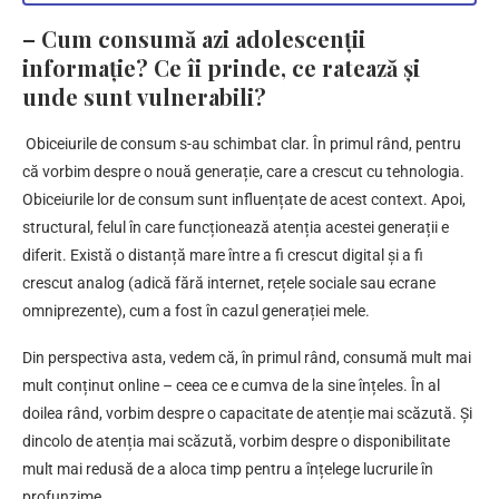
–
Cum consumă azi adolescenții
informație? Ce îi prinde, ce ratează și
unde sunt vulnerabili?
Obiceiurile de consum s-au schimbat clar. În primul rând, pentru
că vorbim despre o nouă generație, care a crescut cu tehnologia.
Obiceiurile lor de consum sunt influențate de acest context. Apoi,
structural, felul în care funcționează atenția acestei generații e
diferit. Există o distanță mare între a fi crescut digital și a fi
crescut analog (adică fără internet, rețele sociale sau ecrane
omniprezente), cum a fost în cazul generației mele.
Din perspectiva asta, vedem că, în primul rând, consumă mult mai
mult conținut online – ceea ce e cumva de la sine înțeles. În al
doilea rând, vorbim despre o capacitate de atenție mai scăzută. Și
dincolo de atenția mai scăzută, vorbim despre o disponibilitate
mult mai redusă de a aloca timp pentru a înțelege lucrurile în
profunzime.