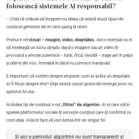
folosească sistemele AI responsabil?
– Cred că trebuie să începem cu ideea că există două tipuri de
conținut generate de AI care ajung la tineri.
Primul e cel
vizual – imagini, video,
deepfakes
. Aici e esențial ca ei
să înțeleagă un lucru simplu:
dacă o imagine sau un video îți
provoacă o emoție puternică – furie, frică, revoltă – trage aer în piept
și uită-te din nou. Întreabă-te dacă nu cumva e manipulat.
E important să vorbim despre empatie: cum ar arăta un
deepfake
ar fi făcut despre tine? Deja există cazuri grave de
revenge porn
cu
ajutorul AI-ului.
Al doilea tip de conținut e cel
„filtrat” de algoritm
.
AI-ul care stă în
spatele platformelor sociale îți servește conținut care îți confirmă ce
crezi deja. Asta te face să vezi lumea într-un singur fel.
Și aici e pericolul: algoritmii nu sunt transparenți și