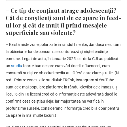
– Ce tip de conținut atrage adolescenții?
Cât de conștienți sunt de ce apare în feed-
ul lor și cât de mult îi prind mesajele
superficiale sau violente?
– Există niște zone polarizate în rândul tinerilor, dar dacă ne uităm
la obiceiurile lor de consum, se conturează și niște tendințe
comune. Legat de asta, în ianuarie 2025, cei de la CJI au publicat
un
studiu
foarte bun despre cum văd tinerii influencerii, cum
consumă știri și ce obiceiuri media au. Oferă date clare și utile. (N.
red.: Printre concluziile studiului: TikTok, Instagram și YouTube
sunt cele mai populare platforme în rândul elevilor de gimnaziu și
liceu; 6 din 10 liceeni cred că o informație este adevărată dacă le
confirmă ceea ce știau deja; iar majoritatea nu verifică în
profunzime sursele, considerând informația credibilă doar pentru
că apare în mai multe locuri.)