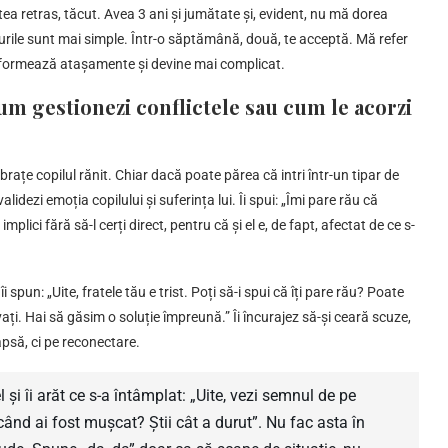
ea retras, tăcut. Avea 3 ani și jumătate și, evident, nu mă dorea
rurile sunt mai simple. Într-o săptămână, două, te acceptă. Mă refer
e formează atașamente și devine mai complicat.
Cum gestionezi conflictele sau cum le acorzi
în brațe copilul rănit. Chiar dacă poate părea că intri într-un tipar de
dezi emoția copilului și suferința lui. Îi spui: „Îmi pare rău că
implici fără să-l cerți direct, pentru că și el e, de fapt, afectat de ce s-
i spun: „Uite, fratele tău e trist. Poți să-i spui că îți pare rău? Poate
ați. Hai să găsim o soluție împreună.” Îi încurajez să-și ceară scuze,
psă, ci pe reconectare.
l și îi arăt ce s-a întâmplat: „Uite, vezi semnul de pe
când ai fost mușcat? Știi cât a durut”. Nu fac asta în