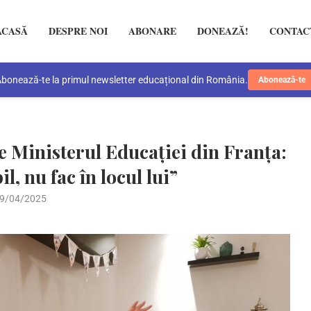
ACASĂ
DESPRE NOI
ABONARE
DONEAZĂ!
CONTAC
bonează-te la primul newsletter educațional din România.
Abonează-te
e Ministerul Educației din Franța:
il, nu fac în locul lui”
9/04/2025