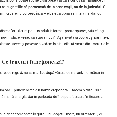
de cazuri, bona poate spune: „Am observat că e curios să mănânce din
 ca sugestiile să pornească de la observații, nu de la judecăți.
Și
mici care nu vorbesc încă – e bine ca bona să intervină, dar cu
ă disconfortul cum pot. Un adult informat poate spune: „Știu că ești
nu-mi place, vreau să stau singur”. Așa învață și copilul, și părintele,
tolerate. Aceeași poveste o vedem în picturile lui Aman din 1850. Ce le
? Ce trucuri funcționează?
 care, de regulă, nu se mai fac după vârsta de trei ani, nici măcar în
im păr, îi punem brațe din hârtie creponată, îi facem o față. Nu e
ită multă energie, dar în perioada de început, fac asta în fiecare zi.
.
ut, ținea trei degete în gură – nu degetul mare, nu arătătorul, ci