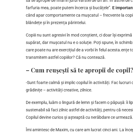
să se apropie de final în jurul vârstei de un an. În astfel 
farfuria mea, poate putem încerca și bucățele”.
E important
când apar comportamente ca mușcatul – frecvente la copiii 
blândețe și în prezența părintelui.
Copiii nu sunt agresivi în mod conștient, ci doar își exprim
supărat, dar mușcatul nu e o soluție. Poți spune, în schimb: 
care poate nu are exercițiul de a vorbi în felul acesta.ențe 
transmitem astfel copiilor? Că nu contează.
– Cum reușești să te apropii de copil
-Sunt foarte calmă și implic copilul în activități. Fac lucruri
grădinițe – activități creative, zilnice.
De exemplu, luăm o lingură de lemn și facem o păpușă: îi lip
sustenabil să faci zilnic astfel de activități, pentru că neces
Copilul devine curios și așteaptă cu nerăbdare ce urmează
Îmi amintesc de Maxim, cu care am lucrat cinci ani. La încep