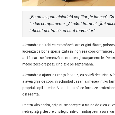
„
Eu nu le spun niciodată copiilor „te iubesc”. Cre
Le fac complimente: „Ai părul frumos”, „Îmi plac
iubesc” pentru că nu sunt mama lor.
”
Alexandra Balițchi este româncă, are origini tătare, poloneze
lucrează ca bonă specializată în îngrijirea copiilor francezi,
anii în care se formează identitatea și atașamentele. Pentru
medie, zece ore pe zi, cinci zile pe săptămână.
Alexandra a ajuns în Franța în 2006, cu o viză de turist. A 
a avea grijă de copii, în schimbul cazării și mesei) într-o fami
propriul copil interior. A continuat să se formeze profesional
din Franța.
Pentru Alexandra, grija nu se oprește la rutina de zi cu zi: 
nedreptăți și despre privilegiu, într-un limbaj pe măsura v