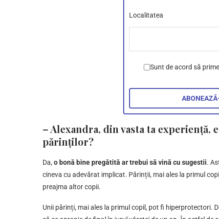
Localitatea
Sunt de acord să prim
– Alexandra, din vasta ta experiență, e
părinților?
Da,
o bonă bine pregătită ar trebui să vină cu sugestii
. As
cineva cu adevărat implicat. Părinții, mai ales la primul co
preajma altor copii.
Unii părinți, mai ales la primul copil, pot fi hiperprotectori.