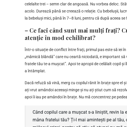
celelalte trei – semn clar de angoasă. Nu vorbea deloc. Stăt
acolo. Durează până se creează o relație. Cu bebelușii, luc
la bebeluși mici, până în 7–8 luni, pentru că după aceea s
– Ce faci când sunt mai mulți frați? 
atenție în mod echilibrat?
Într-o situație de conflict între frați, primul pas este să iei 
„mămică blândă” care nu ceartă niciodată, e important să vali
fratele tău te-a mușcat”. Apoi te apropii de celălalt copil și îl 
a întâmplat.
Dacă refuză să vină, merg cu copilul rănit în brațe spre el și î
ați vrut amândoi aceeași minge și nu ați știut cum să rezolv
apoi îi iau pe amândoi în brațe. Nu mă concentrez pe pedea
Când copilul care a mușcat s-a liniștit, revin la e
mâna fratelui tău? Ți-l mai amintești pe al tău, 