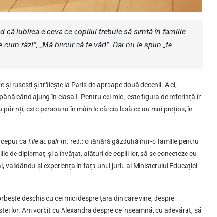
d că iubirea e ceva ce copilul trebuie să simtă în familie.
e cum râzi”, „Mă bucur că te văd”. Dar nu le spun „te
 și rusești și trăiește la Paris de aproape două decenii. Aici,
 până când ajung în clasa I. Pentru cei mici, este figura de referință în
 părinți, este persoana în mâinile căreia lasă ce au mai prețios, în
început ca
fille au pair
(n. red.: o tânără găzduită într-o familie pentru
lie de diplomați și a învățat, alături de copiii lor, să se conecteze cu
, validându-și experiența în fața unui juriu al Ministerului Educației
vorbește deschis cu cei mici despre țara din care vine, despre
ârstei lor. Am vorbit cu Alexandra despre ce înseamnă, cu adevărat, să