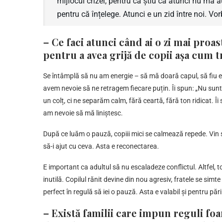
mijlocul crizei, pentru că știu că atunci nu mă 
pentru că înțelege. Atunci e un zid între noi. Vo
– Ce faci atunci când ai o zi mai proa
pentru a avea grijă de copii așa cum 
Se întâmplă să nu am energie – să mă doară capul, să fiu epu
avem nevoie să ne retragem fiecare puțin. Îi spun: „Nu sunt 
un colț, ci ne separăm calm, fără ceartă, fără ton ridicat. Î
am nevoie să mă liniștesc.
După ce luăm o pauză, copiii mici se calmează repede. Vin s
să-i ajut cu ceva. Asta e reconectarea.
E important ca adultul să nu escaladeze conflictul. Altfel,
inutilă. Copilul rănit devine din nou agresiv, fratele se simte
perfect în regulă să iei o pauză. Asta e valabil și pentru pă
– Există familii care impun reguli foa