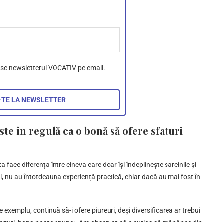
esc newsletterul VOCATIV pe email.
ste în regulă ca o bonă să ofere sfaturi
ta face diferența între cineva care doar își îndeplinește sarcinile și
pil, nu au întotdeauna experiență practică, chiar dacă au mai fost în
 De exemplu, continuă să-i ofere piureuri, deși diversificarea ar trebui