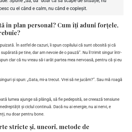
aude. Spune „da, da” doar ca să scape de situație, nu
rbesc cu el când e calm, nu când e copleșit.
stă în plan personal? Cum îți aduni forțele,
trebuie?
izată. În astfel de cazuri, îi spun copilului că sunt obosită și că
supărată pe tine, dar am nevoie de o pauză”. Nu îl trimit singur într-
i spun clar că nu vreau să-i arăt partea mea nervoasă, pentru că și eu
inguri și spun: „Gata, mi-a trecut. Vrei să ne jucăm?”. Sau mă roagă
 toată lumea ajunge să plângă, să fie pedepsită, se creează tensiune
 nedreptățit și ciclul continuă. Dacă nu ai energie, nu ai nervi, e
rinți, nu doar pentru bone.
rte stricte și, uneori, metode de