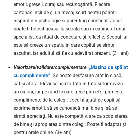
emoții, greșeli, curaj sau recunoștință. Fiecare
cartonaș include și un mesaj scurt pentru părinți,
inspirat din psihologie și parenting conștient. Jocul
poate fi folosit acasă, la școală sau în cabinetul unui
specialist, ca ritual de conectare și reflecție. Scopul lui
este să creeze un spațiu în care copilul se simte
ascultat, iar adultul să fie cu adevărat prezent. (3+ ani)
Valorizare/validare/complimentare
.
„Mașina de spălat
cu complimente”
: Se poate desfășura atât în clasă,
cât și afară. Elevii se așază față în față și formează
un culoar, iar pe rând fiecare trece prin el și primește
complimente de la colegi. Jocul îi ajută pe copii să
exprime emoții, să se cunoască mai bine și să se
simtă apreciați. Nu este competitiv, are ca scop starea
de bine și apropierea dintre colegi. Poate fi adaptat și
pentru orele online. (3+ ani)