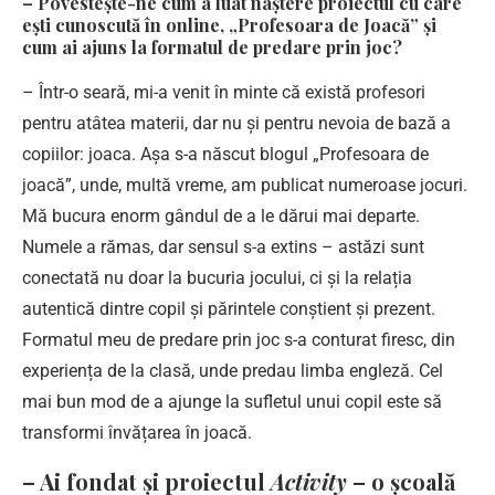
– Povestește-ne cum a luat naștere proiectul cu care
ești cunoscută în online, „Profesoara de Joacă” și
cum ai ajuns la formatul de predare prin joc?
– Într-o seară, mi-a venit în minte că există profesori
pentru atâtea materii, dar nu și pentru nevoia de bază a
copiilor: joaca. Așa s-a născut blogul „Profesoara de
joacă”, unde, multă vreme, am publicat numeroase jocuri.
Mă bucura enorm gândul de a le dărui mai departe.
Numele a rămas, dar sensul s-a extins – astăzi sunt
conectată nu doar la bucuria jocului, ci și la relația
autentică dintre copil și părintele conștient și prezent.
Formatul meu de predare prin joc s-a conturat firesc, din
experiența de la clasă, unde predau limba engleză. Cel
mai bun mod de a ajunge la sufletul unui copil este să
transformi învățarea în joacă.
– Ai fondat și proiectul
Activity
– o școală