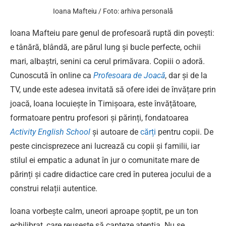
Ioana Mafteiu / Foto: arhiva personală
Ioana Mafteiu pare genul de profesoară ruptă din povești:
e tânără, blândă, are părul lung și bucle perfecte, ochii
mari, albaștri, senini ca cerul primăvara. Copiii o adoră.
Cunoscută în online ca
Profesoara de Joacă
, dar și de la
TV, unde este adesea invitată să ofere idei de învățare prin
joacă, Ioana locuiește în Timișoara, este învățătoare,
formatoare pentru profesori și părinți, fondatoarea
Activity English School
și autoare de
cărți
pentru copii. De
peste cincisprezece ani lucrează cu copii și familii, iar
stilul ei empatic a adunat în jur o comunitate mare de
părinți și cadre didactice care cred în puterea jocului de a
construi relații autentice.
Ioana vorbește calm, uneori aproape șoptit, pe un ton
echilibrat, care reușește să capteze atenția. Nu se