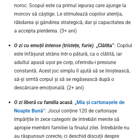
noroc. Scopul este ca primul iepuraș care ajunge la
morcov să câștige. Le stimulează copiilor atenția,
răbdarea și gândirea strategică, dar și capacitatea de
a accepta pierderea. (3+ ani)
O zi cu emoții intense (tristețe, furie)
.
„Clătita”
: Copilul
este înfășurat strâns într-o pătură, ca o clătită, iar
adultul apasă ușor pe corp, oferindu-i presiune
constantă. Acest joc simplu îl ajută să se liniștească,
să-și simtă corpul și să se regăsească după o
descărcare emoțională.
(2+ ani)
O zi liberă cu familia acasă
.
„Mia și cartonașele de
Noapte Bună”
: Jocul conține 120 de cartonașe
împărțite în zece categorii de întrebări menite să
apropie membrii familiei la finalul zilei. Întrebările nu
au răspunsuri corecte, ci deschid discuții despre