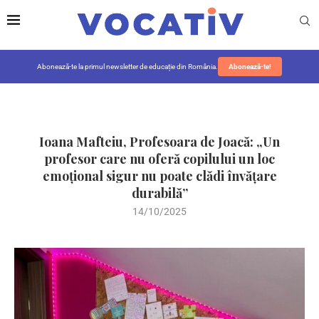
Abonează-te la primul newsletter de educație din România.
Abonează-te!
Ioana Mafteiu, Profesoara de Joacă: „Un
profesor care nu oferă copilului un loc
emoțional sigur nu poate clădi învățare
durabilă”
14/10/2025