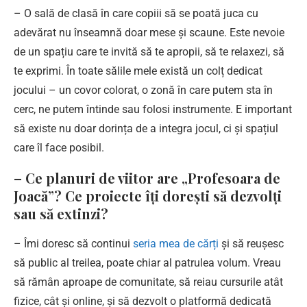
– O sală de clasă în care copiii să se poată juca cu
adevărat nu înseamnă doar mese și scaune. Este nevoie
de un spațiu care te invită să te apropii, să te relaxezi, să
te exprimi. În toate sălile mele există un colț dedicat
jocului – un covor colorat, o zonă în care putem sta în
cerc, ne putem întinde sau folosi instrumente. E important
să existe nu doar dorința de a integra jocul, ci și spațiul
care îl face posibil.
– Ce planuri de viitor are „Profesoara de
Joacă”? Ce proiecte îți dorești să dezvolți
sau să extinzi?
– Îmi doresc să continui
seria mea de cărți
și să reușesc
să public al treilea, poate chiar al patrulea volum. Vreau
să rămân aproape de comunitate, să reiau cursurile atât
fizice, cât și online, și să dezvolt o platformă dedicată