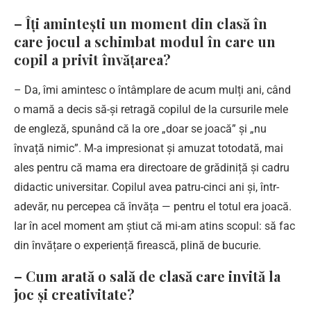
– Îți amintești un moment din clasă în
care jocul a schimbat modul în care un
copil a privit învățarea?
– Da, îmi amintesc o întâmplare de acum mulți ani, când
o mamă a decis să-și retragă copilul de la cursurile mele
de engleză, spunând că la ore „doar se joacă” și „nu
învață nimic”. M-a impresionat și amuzat totodată, mai
ales pentru că mama era directoare de grădiniță și cadru
didactic universitar. Copilul avea patru-cinci ani și, într-
adevăr, nu percepea că învăța — pentru el totul era joacă.
Iar în acel moment am știut că mi-am atins scopul: să fac
din învățare o experiență firească, plină de bucurie.
– Cum arată o sală de clasă care invită la
joc și creativitate?