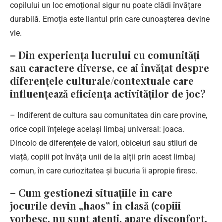
copilului un loc emoțional sigur nu poate clădi învățare
durabilă. Emoția este liantul prin care cunoașterea devine
vie.
– Din experiența lucrului cu comunități
sau caractere diverse, ce ai învățat despre
diferențele culturale/contextuale care
influențează eficiența activităților de joc?
– Indiferent de cultura sau comunitatea din care provine,
orice copil înțelege același limbaj universal: joaca.
Dincolo de diferențele de valori, obiceiuri sau stiluri de
viață, copiii pot învăța unii de la alții prin acest limbaj
comun, în care curiozitatea și bucuria îi apropie firesc.
– Cum gestionezi situațiile în care
jocurile devin „haos” în clasă (copiii
vorbesc, nu sunt atenți, apare disconfort,