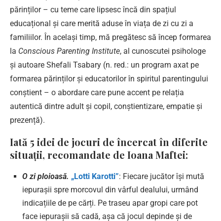
părinților – cu teme care lipsesc încă din spațiul
educațional și care merită aduse în viața de zi cu zi a
familiilor. În același timp, mă pregătesc să încep formarea
la
Conscious Parenting Institute
, al cunoscutei psihologe
și autoare Shefali Tsabary (n. red.: un program axat pe
formarea părinților și educatorilor în spiritul parentingului
conștient – o abordare care pune accent pe relația
autentică dintre adult și copil, conștientizare, empatie și
prezență).
Iată 5 idei de jocuri de încercat în diferite
situații, recomandate de Ioana Maftei:
O zi ploioasă.
„Lotti Karotti”
: Fiecare jucător își mută
iepurașii spre morcovul din vârful dealului, urmând
indicațiile de pe cărți. Pe traseu apar gropi care pot
face iepurașii să cadă, așa că jocul depinde și de