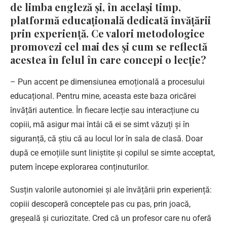
de limba engleză și, în același timp,
platformă educațională dedicată învățării
prin experiență. Ce valori metodologice
promovezi cel mai des și cum se reflectă
acestea în felul în care concepi o lecție?
– Pun accent pe dimensiunea emoțională a procesului
educațional. Pentru mine, aceasta este baza oricărei
învățări autentice. În fiecare lecție sau interacțiune cu
copiii, mă asigur mai întâi că ei se simt văzuți și în
siguranță, că știu că au locul lor în sala de clasă. Doar
după ce emoțiile sunt liniștite și copilul se simte acceptat,
putem începe explorarea conținuturilor.
Susțin valorile autonomiei și ale învățării prin experiență:
copiii descoperă conceptele pas cu pas, prin joacă,
greșeală și curiozitate. Cred că un profesor care nu oferă