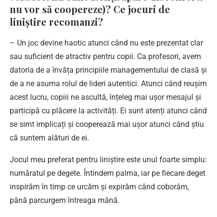
nu vor să coopereze)? Ce jocuri de
liniștire recomanzi?
– Un joc devine haotic atunci când nu este prezentat clar
sau suficient de atractiv pentru copii. Ca profesori, avem
datoria de a învăța principiile managementului de clasă și
de a ne asuma rolul de lideri autentici. Atunci când reușim
acest lucru, copiii ne ascultă, înțeleg mai ușor mesajul și
participă cu plăcere la activități. Ei sunt atenți atunci când
se simt implicați și cooperează mai ușor atunci când știu
că suntem alături de ei.
Jocul meu preferat pentru liniștire este unul foarte simplu:
număratul pe degete. Întindem palma, iar pe fiecare deget
inspirăm în timp ce urcăm și expirăm când coborâm,
până parcurgem întreaga mână.