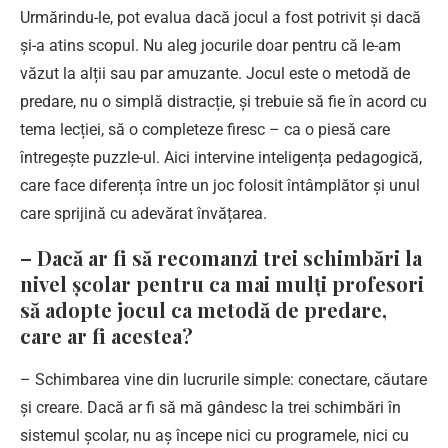
Urmărindu-le, pot evalua dacă jocul a fost potrivit și dacă
și-a atins scopul. Nu aleg jocurile doar pentru că le-am
văzut la alții sau par amuzante. Jocul este o metodă de
predare, nu o simplă distracție, și trebuie să fie în acord cu
tema lecției, să o completeze firesc – ca o piesă care
întregește puzzle-ul. Aici intervine inteligența pedagogică,
care face diferența între un joc folosit întâmplător și unul
care sprijină cu adevărat învățarea.
– Dacă ar fi să recomanzi trei schimbări la
nivel școlar pentru ca mai mulți profesori
să adopte jocul ca metodă de predare,
care ar fi acestea?
– Schimbarea vine din lucrurile simple: conectare, căutare
și creare. Dacă ar fi să mă gândesc la trei schimbări în
sistemul școlar, nu aș începe nici cu programele, nici cu