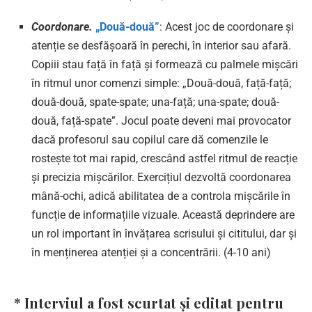
Coordonare.
„Două-două”
: Acest joc de coordonare și
atenție se desfășoară în perechi, în interior sau afară.
Copiii stau față în față și formează cu palmele mișcări
în ritmul unor comenzi simple: „Două-două, față-față;
două-două, spate-spate; una-față; una-spate; două-
două, față-spate”. Jocul poate deveni mai provocator
dacă profesorul sau copilul care dă comenzile le
rostește tot mai rapid, crescând astfel ritmul de reacție
și precizia mișcărilor. Exercițiul dezvoltă coordonarea
mână-ochi, adică abilitatea de a controla mișcările în
funcție de informațiile vizuale. Această deprindere are
un rol important în învățarea scrisului și cititului, dar și
în menținerea atenției și a concentrării. (4-10 ani)
* Interviul a fost scurtat și editat pentru