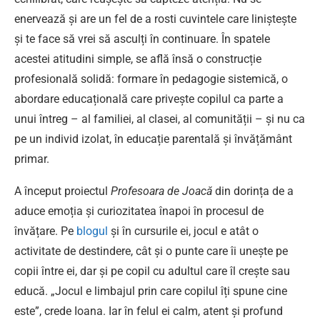
enervează și are un fel de a rosti cuvintele care liniștește
și te face să vrei să asculți în continuare. În spatele
acestei atitudini simple, se află însă o construcție
profesională solidă: formare în pedagogie sistemică, o
abordare educațională care privește copilul ca parte a
unui întreg – al familiei, al clasei, al comunității – și nu ca
pe un individ izolat, în educație parentală și învățământ
primar.
A început proiectul
Profesoara de Joacă
din dorința de a
aduce emoția și curiozitatea înapoi în procesul de
învățare. Pe
blogul
și în cursurile ei, jocul e atât o
activitate de destindere, cât și o punte care îi unește pe
copii între ei, dar și pe copil cu adultul care îl crește sau
educă. „Jocul e limbajul prin care copilul îți spune cine
este”, crede Ioana. Iar în felul ei calm, atent și profund