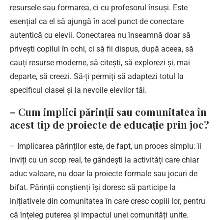
resursele sau formarea, ci cu profesorul însuși. Este
esențial ca el să ajungă în acel punct de conectare
autentică cu elevii. Conectarea nu înseamnă doar să
privești copilul în ochi, ci să fii dispus, după aceea, să
cauți resurse moderne, să citești, să explorezi și, mai
departe, să creezi. Să-ți permiți să adaptezi totul la
specificul clasei și la nevoile elevilor tăi.
– Cum implici părinții sau comunitatea în
acest tip de proiecte de educație prin joc?
– Implicarea părinților este, de fapt, un proces simplu: îi
inviți cu un scop real, te gândești la activități care chiar
aduc valoare, nu doar la proiecte formale sau jocuri de
bifat. Părinții conștienți își doresc să participe la
inițiativele din comunitatea în care cresc copiii lor, pentru
că înțeleg puterea și impactul unei comunități unite.