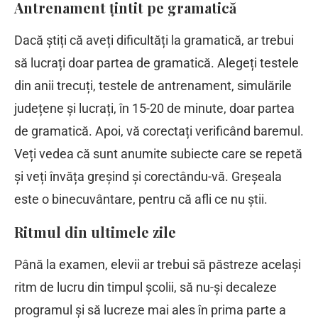
Antrenament țintit pe gramatică
Dacă știți că aveți dificultăți la gramatică, ar trebui
să lucrați doar partea de gramatică. Alegeți testele
din anii trecuți, testele de antrenament, simulările
județene și lucrați, în 15-20 de minute, doar partea
de gramatică. Apoi, vă corectați verificând baremul.
Veți vedea că sunt anumite subiecte care se repetă
și veți învăța greșind și corectându-vă. Greșeala
este o binecuvântare, pentru că afli ce nu știi.
Ritmul din ultimele zile
Până la examen, elevii ar trebui să păstreze același
ritm de lucru din timpul școlii, să nu-și decaleze
programul și să lucreze mai ales în prima parte a