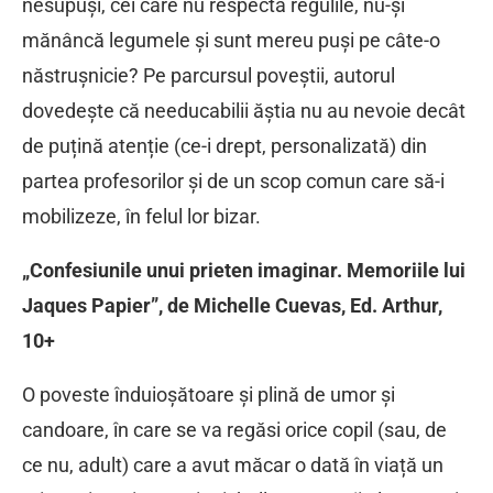
nesupuși, cei care nu respectă regulile, nu-și
mănâncă legumele și sunt mereu puși pe câte-o
năstrușnicie? Pe parcursul poveștii, autorul
dovedește că needucabilii ăștia nu au nevoie decât
de puțină atenție (ce-i drept, personalizată) din
partea profesorilor și de un scop comun care să-i
mobilizeze, în felul lor bizar.
„Confesiunile unui prieten imaginar. Memoriile lui
Jaques Papier”, de Michelle Cuevas, Ed. Arthur,
10+
O poveste înduioșătoare și plină de umor și
candoare, în care se va regăsi orice copil (sau, de
ce nu, adult) care a avut măcar o dată în viață un