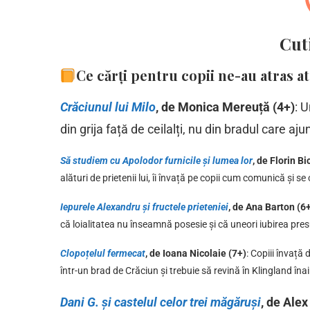
Cut
Ce cărți pentru copii ne-au atras 
Crăciunul lui Milo
, de Monica Mereuță (4+)
: 
din grija față de ceilalți, nu din bradul care a
Să studiem cu Apolodor furnicile și lumea lor
, de Florin Bi
alături de prietenii lui, îi învață pe copii cum comunică și 
Iepurele Alexandru și fructele prieteniei
, de Ana Barton (6
că loialitatea nu înseamnă posesie și că uneori iubirea pres
Clopoțelul fermecat
,
de Ioana Nicolaie (7+)
: Copiii învață
într-un brad de Crăciun și trebuie să revină în Klingland înai
Dani G. și castelul celor trei măgăruși
,
de Alex