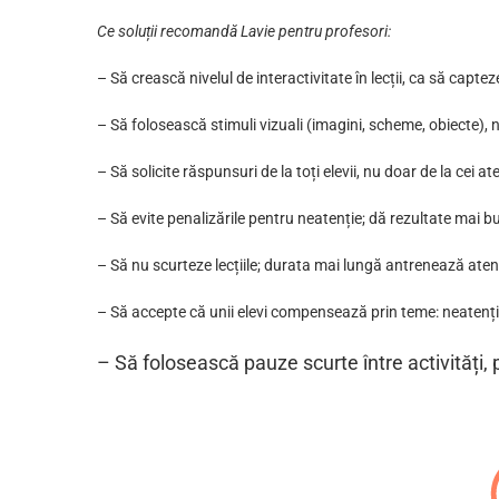
Ce soluții recomandă Lavie pentru profesori:
– Să crească nivelul de interactivitate în lecții, ca să captez
– Să folosească stimuli vizuali (imagini, scheme, obiecte), n
– Să solicite răspunsuri de la toți elevii, nu doar de la cei ate
– Să evite penalizările pentru neatenție; dă rezultate mai b
– Să nu scurteze lecțiile; durata mai lungă antrenează aten
– Să accepte că unii elevi compensează prin teme: neatenț
– Să folosească pauze scurte între activități, 