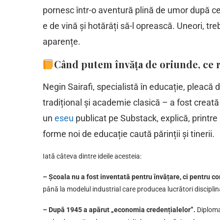
pornesc într-o aventură plină de umor după ce
e de vină și hotărâți să-l oprească. Uneori, treb
aparențe.
Când putem învăța de oriunde, ce r
Negin Sairafi, specialistă în educație, pleacă 
tradițional și academie clasică – a fost creată
un
eseu
publicat pe Substack, explică, printre 
forme noi de educație caută părinții și tinerii.
Iată câteva dintre ideile acesteia:
– Școala nu a fost inventată pentru învățare, ci pentru c
până la modelul industrial care producea lucrători discipl
– După 1945 a apărut „economia credențialelor”.
Diploma 