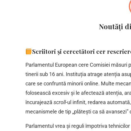
Noutăți d
Scriitori și cercetători cer rescr
Parlamentul European cere Comisiei măsuri pen
tinerii sub 16 ani. Instituția atrage atenția as
care se confruntă minorii online. Multe mecan
folosească excesiv și le afectează atenția, ar
încurajează
scroll
-ul infinit, redarea automat
mecanismele de tip „plătești ca să avansezi” d
Parlamentul vrea și reguli împotriva tehnicilor 