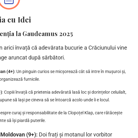
ia cu Idei
atenția la Gaudeamus 2025
Un arici învață că adevărata bucurie a Crăciunului vine
junge aruncat după sărbători.
can (4+)
: Un pinguin curios se micșorează cât să intre în mușuroi și,
se organizează furnicile.
+)
: Copiii învață că prietenia adevărată lasă loc și dorințelor celuilalt,
upune să lași pe cineva să se întoarcă acolo unde îi e locul.
 despre curaj și responsabilitate de la Clopoțel Klap, care rătăcește
nte să își piardă puterile.
 Moldovan (9+):
Doi frați și motanul lor vorbitor