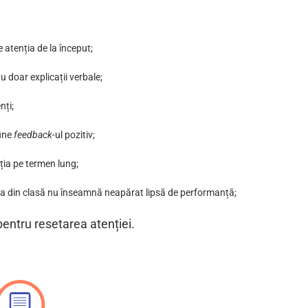
e atenția de la început;
u doar explicații verbale;
nți;
une
feedback
-ul pozitiv;
ția pe termen lung;
ia din clasă nu înseamnă neapărat lipsă de performanță;
pentru resetarea atenției.