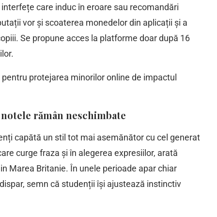
, interfețe care induc în eroare sau recomandări
ații vor și scoaterea monedelor din aplicații și a
opiii. Se propune acces la platforme doar după 16
ilor.
pentru protejarea minorilor online de impactul
nsă notele rămân neschimbate
enți capătă un stil tot mai asemănător cu cel generat
are curge fraza și în alegerea expresiilor, arată
in Marea Britanie. În unele perioade apar chiar
dispar, semn că studenții își ajustează instinctiv