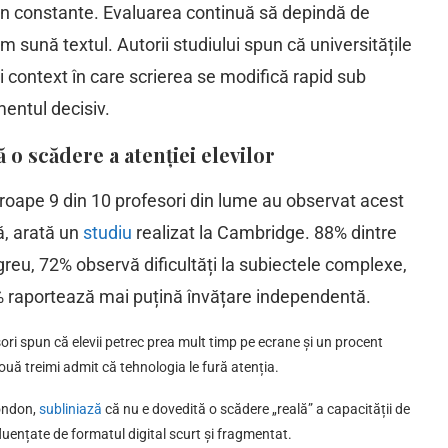
mân constante. Evaluarea continuă să depindă de
 sună textul. Autorii studiului spun că universitățile
i context în care scrierea se modifică rapid sub
mentul decisiv.
 o scădere a atenției elevilor
roape 9 din 10 profesori din lume au observat acest
ă, arată un
studiu
realizat la Cambridge. 88% dintre
reu, 72% observă dificultăți la subiectele complexe,
% raportează mai puțină învățare independentă.
ri spun că elevii petrec prea mult timp pe ecrane și un procent
 două treimi admit că tehnologia le fură atenția.
London,
subliniază
că nu e dovedită o scădere „reală” a capacității de
nfluențate de formatul digital scurt și fragmentat.