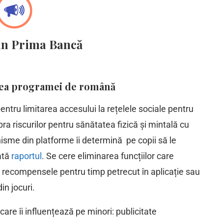
in Prima Bancă
ierea programei de română
tru limitarea accesului la rețelele sociale pentru
upra riscurilor pentru sănătatea fizică și mintală cu
isme din platforme îi determină pe copii să le
ată
raportul
. Se cere eliminarea funcțiilor care
ă, recompensele pentru timp petrecut în aplicație sau
in jocuri.
care îi influențează pe minori: publicitate