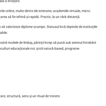
lă a învățării.
ile online, multe dintre ele intensive, academiile virtuale, micro-
area să fie ieftină și rapidă. Practic, la un click distanță.
ă să valorizeze diplome scumpe. Statusul încă depinde de instituțiile
abile.
osind modele de limbaj, părinții încep să pună sub semnul întrebării
ubculturi educaționale noi: școli natură-based, programe
re, structură, sens și un ritual de trecere.