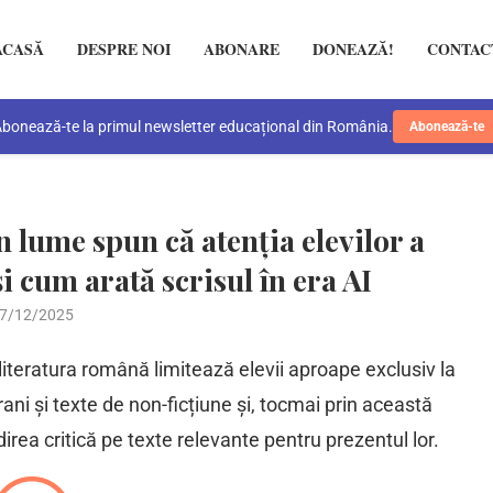
ACASĂ
DESPRE NOI
ABONARE
DONEAZĂ!
CONTAC
bonează-te la primul newsletter educațional din România.
Abonează-te
n lume spun că atenția elevilor a
i cum arată scrisul în era AI
7/12/2025
teratura română limitează elevii aproape exclusiv la
ani și texte de non-ficțiune și, tocmai prin această
ndirea critică pe texte relevante pentru prezentul lor.