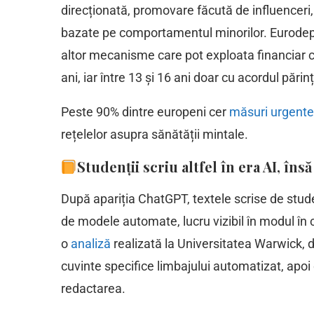
direcționată, promovare făcută de influenceri
bazate pe comportamentul minorilor. Eurodeput
altor mecanisme care pot exploata financiar c
ani, iar între 13 și 16 ani doar cu acordul părinț
Peste 90% dintre europeni cer
măsuri urgente
rețelelor asupra sănătății mintale.
Studenții scriu altfel în era AI, î
După apariția ChatGPT, textele scrise de stud
de modele automate, lucru vizibil în modul în c
o
analiză
realizată la Universitatea Warwick, d
cuvinte specifice limbajului automatizat, apoi 
redactarea.