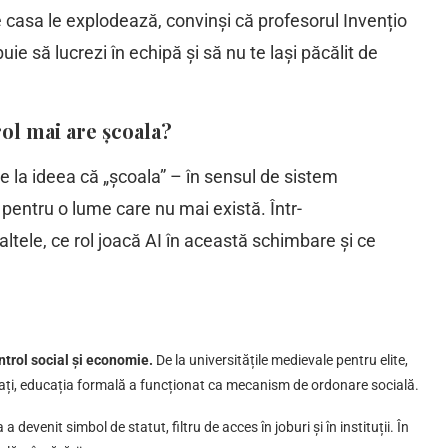
 casa le explodează, convinși că profesorul Invențio
uie să lucrezi în echipă și să nu te lași păcălit de
ol mai are școala?
de la ideea că „școala” – în sensul de sistem
 pentru o lume care nu mai există. Într-
altele, ce rol joacă AI în această schimbare și ce
ontrol social și economie.
De la universitățile medievale pentru elite,
inați, educația formală a funcționat ca mecanism de ordonare socială.
a devenit simbol de statut, filtru de acces în joburi și în instituții. În