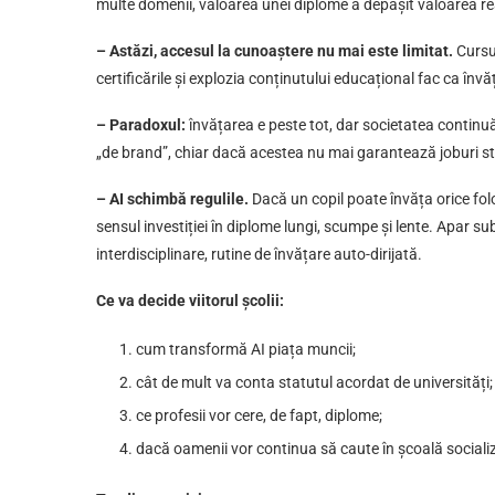
multe domenii, valoarea unei diplome a depășit valoarea rea
– Astăzi, accesul la cunoaștere nu mai este limitat.
Cursur
certificările și explozia conținutului educațional fac ca învăț
– Paradoxul:
învățarea e peste tot, dar societatea continu
„de brand”, chiar dacă acestea nu mai garantează joburi st
– AI schimbă regulile.
Dacă un copil poate învăța orice fol
sensul investiției în diplome lungi, scumpe și lente. Apar s
interdisciplinare, rutine de învățare auto-dirijată.
Ce va decide viitorul școlii:
cum transformă AI piața muncii;
cât de mult va conta statutul acordat de universități;
ce profesii vor cere, de fapt, diplome;
dacă oamenii vor continua să caute în școală socializa