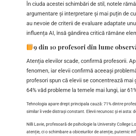
În ciuda acestei schimbări de stil, notele ră
argumentare și interpretare și mai puțin de cum
au nevoie de criterii de evaluare adaptate unu
influența AI, însă gândirea critică rămâne ele
9 din 10 profesori din lume observă
Atenția elevilor scade, confirmă profesorii.
Ap
fenomen, iar elevii confirmă aceeași problem
profesori spun că elevii se concentrează mai g
64% văd probleme la temele mai lungi, iar 61
Tehnologia apare drept principala cauză: 71% dintre profeso
similar îi vede distrași constant. Elevii recunosc și ei asta:
Nilli Lavie, profesoară de psihologie la University College 
atenție, ci o schimbare a obiceiurilor de atenție, puternic i