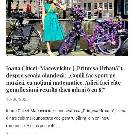
Ioana Chicet-Macoveiciuc („Prințesa Urbană”),
despre școala olandeză: „Copiii fac sport pe
muzică, cu noțiuni matematice. Adică faci câte
genuflexiuni rezultă dacă aduni 6 cu 8!”
18/06/2025
Ioana Chicet-Macoveiciuc, cunoscută ca „Prințesa Urbană”, e una
dintre cele mai cunoscute voci pentru părinți din online-ul
românesc. A scris peste 40 …