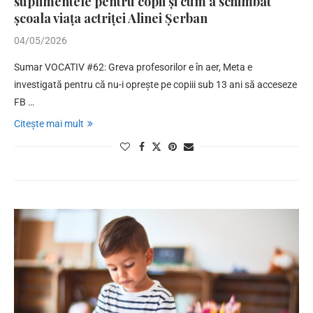
suplimentele pentru copii și cum a schimbat
școala viața actriței Alinei Șerban
04/05/2026
Sumar VOCATIV #62: Greva profesorilor e în aer, Meta e
investigată pentru că nu-i oprește pe copiii sub 13 ani să acceseze
FB …
Citește mai mult