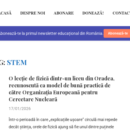
ACASĂ
DESPRE NOI
ABONARE
DONEAZĂ!
CONTAC
bonează-te la primul newsletter educațional din România.
Abonează-te
G:
STEM
O lecție de fizică dintr-un liceu din Oradea,
recunoscută ca model de bună practică de
către Organizația Europeană pentru
Cercetare Nucleară
17/01/2026
Într-o perioadă în care „explicațiile ușoare” circulă mai repede
decât știința, orele de fizică ajung să fie unul dintre puținele