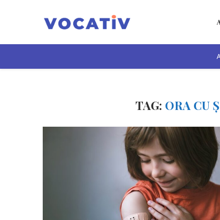
A
TAG:
ORA CU 