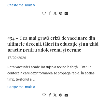
Citește mai mult
#54 – Cea mai gravă criză de vaccinare din
ultimele decenii, tăieri în educație și un ghid
practic pentru adolescenți și ecrane
17/02/2026
Rata vaccinării scade, iar rujeola revine în forță – într-un
context în care dezinformarea se propagă rapid. În același
timp, telefonul a …
Citește mai mult