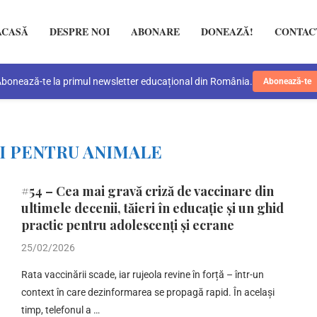
ACASĂ
DESPRE NOI
ABONARE
DONEAZĂ!
CONTAC
bonează-te la primul newsletter educațional din România.
Abonează-te
ȘI PENTRU ANIMALE
#54 – Cea mai gravă criză de vaccinare din
ultimele decenii, tăieri în educație și un ghid
practic pentru adolescenți și ecrane
25/02/2026
Rata vaccinării scade, iar rujeola revine în forță – într-un
context în care dezinformarea se propagă rapid. În același
timp, telefonul a …