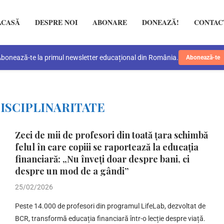
ACASĂ
DESPRE NOI
ABONARE
DONEAZĂ!
CONTAC
bonează-te la primul newsletter educațional din România.
Abonează-te
ISCIPLINARITATE
Zeci de mii de profesori din toată țara schimbă
felul în care copiii se raportează la educația
financiară: „Nu înveți doar despre bani, ci
despre un mod de a gândi”
25/02/2026
Peste 14.000 de profesori din programul LifeLab, dezvoltat de
BCR, transformă educația financiară într-o lecție despre viață.