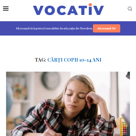
Abonează-te la primul newsletter de educație din România.
Abonează-te!
TAG:
CĂRȚI COPII 10-14 ANI