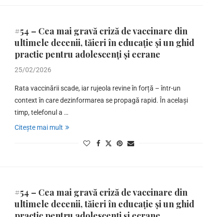
#54 – Cea mai gravă criză de vaccinare din
ultimele decenii, tăieri în educație și un ghid
practic pentru adolescenți și ecrane
25/02/2026
Rata vaccinării scade, iar rujeola revine în forță – într-un
context în care dezinformarea se propagă rapid. În același
timp, telefonul a …
Citește mai mult
#54 – Cea mai gravă criză de vaccinare din
ultimele decenii, tăieri în educație și un ghid
practic pentru adolescenți și ecrane