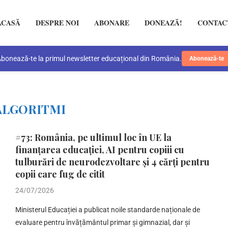
ACASĂ
DESPRE NOI
ABONARE
DONEAZĂ!
CONTAC
bonează-te la primul newsletter educațional din România.
Abonează-te
ALGORITMI
#73: România, pe ultimul loc în UE la
finanțarea educației, AI pentru copiii cu
tulburări de neurodezvoltare și 4 cărți pentru
copii care fug de citit
24/07/2026
Ministerul Educației a publicat noile standarde naționale de
evaluare pentru învățământul primar și gimnazial, dar și