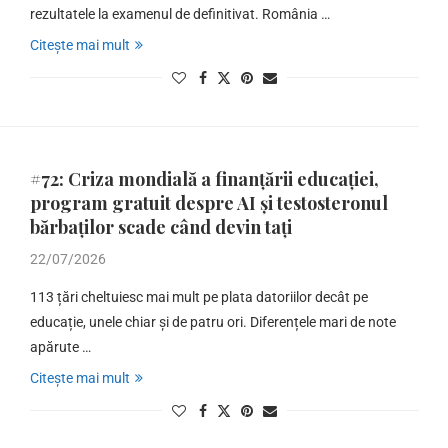
rezultatele la examenul de definitivat. România …
Citește mai mult
#72: Criza mondială a finanțării educației,
program gratuit despre AI și testosteronul
bărbaților scade când devin tați
22/07/2026
113 țări cheltuiesc mai mult pe plata datoriilor decât pe
educație, unele chiar și de patru ori. Diferențele mari de note
apărute …
Citește mai mult