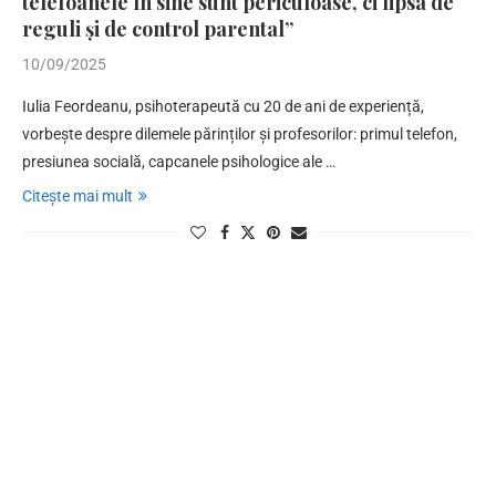
telefoanele în sine sunt periculoase, ci lipsa de
reguli și de control parental”
10/09/2025
Iulia Feordeanu, psihoterapeută cu 20 de ani de experiență,
vorbește despre dilemele părinților și profesorilor: primul telefon,
presiunea socială, capcanele psihologice ale …
Citește mai mult
@2025 - Toate drepturile sunt rezervate de către Asociația Edu Forum.
Pentru mai multe detalii puteți accesa
site-ul Asociației Edu Forum
ÎNAPOI LA ÎNCEPUT.