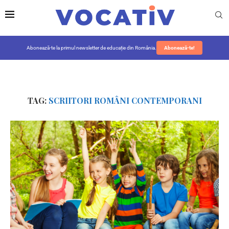
Abonează-te la primul newsletter de educație din România.
Abonează-te!
TAG:
SCRIITORI ROMÂNI CONTEMPORANI