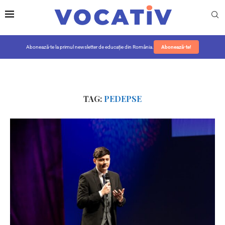
Abonează-te la primul newsletter de educație din România.
Abonează-te!
TAG:
PEDEPSE