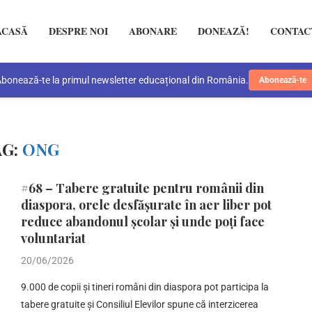
ACASĂ
DESPRE NOI
ABONARE
DONEAZĂ!
CONTAC
bonează-te la primul newsletter educațional din România.
Abonează-te
AG:
ONG
#68 – Tabere gratuite pentru românii din
diaspora, orele desfășurate în aer liber pot
reduce abandonul școlar și unde poți face
voluntariat
20/06/2026
9.000 de copii și tineri români din diaspora pot participa la
tabere gratuite și Consiliul Elevilor spune că interzicerea