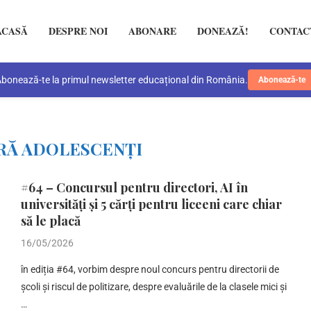
ACASĂ
DESPRE NOI
ABONARE
DONEAZĂ!
CONTAC
bonează-te la primul newsletter educațional din România.
Abonează-te
RĂ ADOLESCENȚI
#64 – Concursul pentru directori, AI în
universități și 5 cărți pentru liceeni care chiar
să le placă
16/05/2026
în ediția #64, vorbim despre noul concurs pentru directorii de
școli și riscul de politizare, despre evaluările de la clasele mici și
…