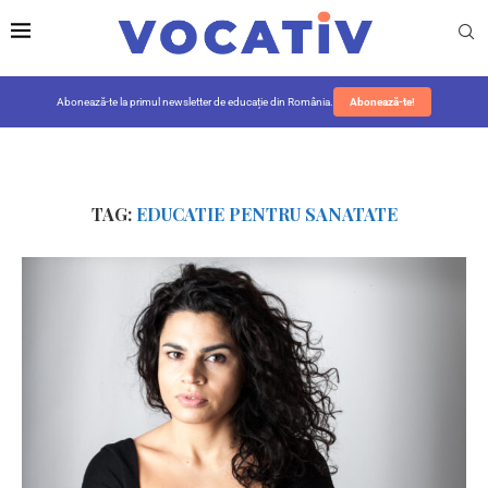
Abonează-te la primul newsletter de educație din România.
Abonează-te!
TAG:
EDUCATIE PENTRU SANATATE