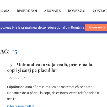
ACASĂ
DESPRE NOI
ABONARE
DONEAZĂ!
CONTAC
bonează-te la primul newsletter educațional din România.
Abonează-te
TAG:
#5
#5 – Matematica în viața reală, prietenia la
copii și cărți pe placul lor
12/02/2025
Săptămâna asta aflăm cum frica de matematică se poate
transmite de la părinți la copii, de ce interzicerea telefoanelor în
școli nu …
Citește mai mult